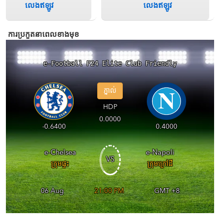
លេង​ឥឡូវ
លេង​ឥឡូវ
ការប្រកួតនាពេលខាងមុខ
e-Football F24 Elite Club Friendly
ភ្នាល់
HDP
0.0000
-0.6400
0.4000
e-Chelsea
e-Napoli
VS
ក្រុមផ្ទះ
ក្រុមក្រៅដី
06 Aug
21:00 PM
GMT +8