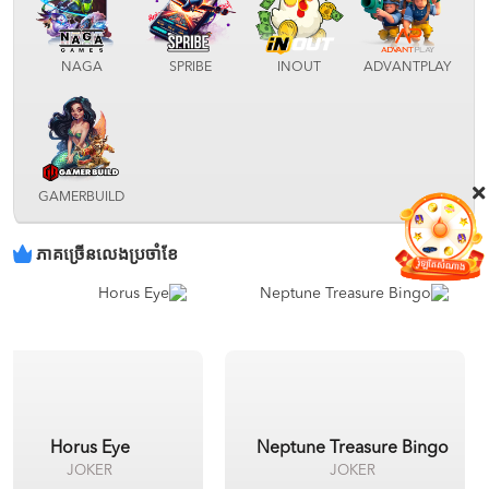
NAGA
SPRIBE
INOUT
ADVANTPLAY
GAMERBUILD
ភាគច្រើនលេងប្រចាំខែ
Horus Eye
Neptune Treasure Bingo
JOKER
JOKER