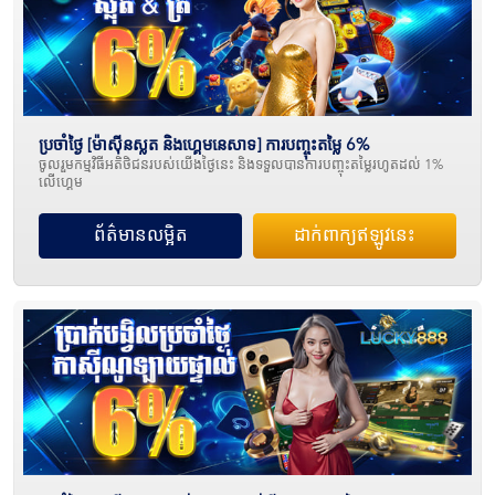
ប្រចាំថ្ងៃ [ម៉ាស៊ីនស្លត និងហ្គេមនេសាទ] ការបញ្ចុះតម្លៃ 6%
ចូលរួមកម្មវិធីអតិថិជនរបស់យើងថ្ងៃនេះ និងទទួលបានការបញ្ចុះតម្លៃរហូតដល់ 1%
លើហ្គេម
ព័ត៌មានលម្អិត
ដាក់ពាក្យ​ឥឡូវនេះ