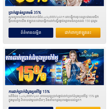
ប្រាក់រង្វាន់ស្វាគមន៍ 35%
សូមស្វាគមន៍មកកាន់គេហទំព័រLucky888Vipkh។ តោះធ្វើការចុះឈ្មោះជាសមាជិក
ថ្មីរបស់ពួកយើង ឥឡូវនេះដោយធ្វើការដាក់ស្នើរង្វាន់ស្វាគមន៍រហូតដល់​ 150 ដុល្លារ
ព័ត៌មានលម្អិត
ដាក់ពាក្យ​ឥឡូវនេះ
ការដាក់ប្រាក់ដំបូងប្រចាំថ្ងៃ 15%
អតិថិជន Lucky888Vipkh អាចអនុវត្តប្រាក់រង្វាន់ដាក់ប្រាក់ដំបូងប្រចាំថ្ងៃ 15% ម្តង
ក្នុងមួយថ្ងៃ រីករាយជាមួយវាយឺតៗ និងនាំមកនូវសុភមង្គលដល់អ្នក។